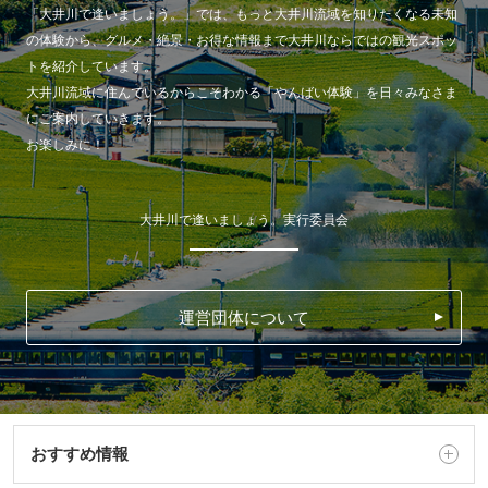
「大井川で逢いましょう。」では、もっと大井川流域を知りたくなる未知
の体験から、グルメ・絶景・お得な情報まで大井川ならではの観光スポッ
トを紹介しています。
大井川流域に住んでいるからこそわかる「やんばい体験」を日々みなさま
にご案内していきます。
お楽しみに！
大井川で逢いましょう。実行委員会
運営団体について
おすすめ情報