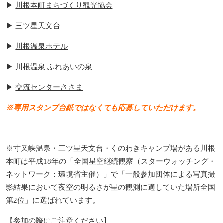
▶︎
川根本町まちづくり観光協会
▶︎
三ツ星天文台
▶︎
川根温泉ホテル
▶︎
川根温泉 ふれあいの泉
▶︎
交流センターささま
※専用スタンプ台紙ではなくても応募していただけます。
※寸又峡温泉・三ツ星天文台・くのわきキャンプ場がある川根
本町は平成18年の「全国星空継続観察（スターウォッチング・
ネットワーク：環境省主催）」で「一般参加団体による写真撮
影結果において夜空の明るさが星の観測に適していた場所全国
第2位」に選ばれています。
【参加の際にご注意ください】