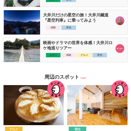
大井川だけの星空の旅！大井川鐵道
『星空列車』に乗ってみよう
体験
景色
映画やドラマの世界を体感！大井川ロ
ケ地巡りツアー
お泊り
体験
グルメ
景色
周辺のスポット
Spot
グルメ
宿泊