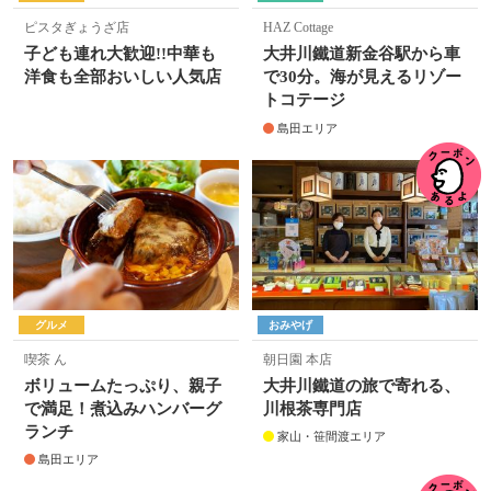
ピスタぎょうざ店
HAZ Cottage
子ども連れ大歓迎!!中華も
大井川鐵道新金谷駅から車
洋食も全部おいしい人気店
で30分。海が見えるリゾー
トコテージ
島田エリア
グルメ
おみやげ
喫茶 ん
朝日園 本店
ボリュームたっぷり、親子
大井川鐵道の旅で寄れる、
で満足！煮込みハンバーグ
川根茶専門店
ランチ
家山・笹間渡エリア
島田エリア