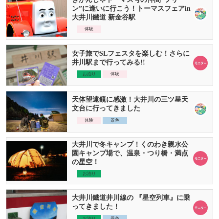
ン”に逢いに行こう！トーマスフェアin
大井川鐵道 新金谷駅
体験
女子旅でSLフェスタを楽しむ！さらに
井川駅まで行ってみる!!
お泊り
体験
天体望遠鏡に感激！大井川の三ツ星天
文台に行ってきました
体験
景色
大井川で冬キャンプ！くのわき親水公
園キャンプ場で、温泉・つり橋・満点
の星空！
お泊り
大井川鐡道井川線の 『星空列車』に乗
ってきました！
お泊り
景色