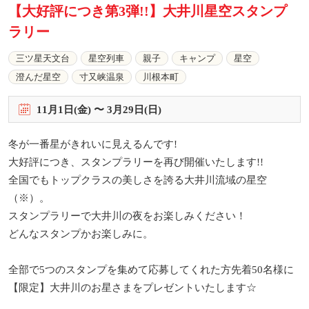
【大好評につき第3弾!!】大井川星空スタンプ
ラリー
三ツ星天文台
星空列車
親子
キャンプ
星空
澄んだ星空
寸又峡温泉
川根本町
11
月
1
日(金) 〜
3
月
29
日(日)
冬が一番星がきれいに見えるんです!
大好評につき、スタンプラリーを再び開催いたします!!
全国でもトップクラスの美しさを誇る大井川流域の星空
（※）。
スタンプラリーで大井川の夜をお楽しみください！
どんなスタンプかお楽しみに。
全部で5つのスタンプを集めて応募してくれた方先着50名様に
【限定】大井川のお星さまをプレゼントいたします☆