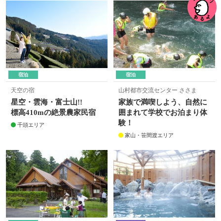
宿泊
宿泊
天空の宿
山村都市交流センター ささま
星空・雲海・富士山!!
家族で満喫しよう、自然に
標高410mの絶景農家民宿
囲まれて学校でお泊まり体
験！
千頭エリア
家山・笹間渡エリア