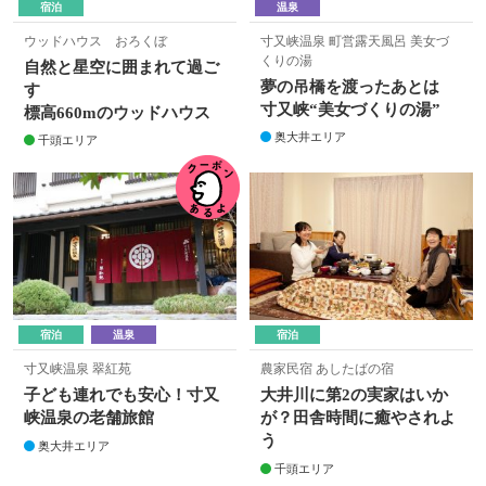
宿泊
温泉
ウッドハウス おろくぼ
寸又峡温泉 町営露天風呂 美女づ
くりの湯
自然と星空に囲まれて過ご
夢の吊橋を渡ったあとは
す
寸又峡“美女づくりの湯”
標高660mのウッドハウス
奥大井エリア
千頭エリア
宿泊
温泉
宿泊
寸又峡温泉 翠紅苑
農家民宿 あしたばの宿
子ども連れでも安心！寸又
大井川に第2の実家はいか
峡温泉の老舗旅館
が？田舎時間に癒やされよ
う
奥大井エリア
千頭エリア