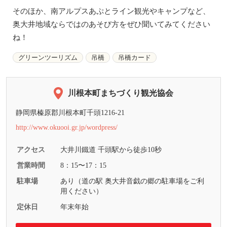
そのほか、南アルプスあぷとライン観光やキャンプなど、
奥大井地域ならではのあそび方をぜひ聞いてみてください
ね！
グリーンツーリズム
吊橋
吊橋カード
川根本町まちづくり観光協会
静岡県榛原郡川根本町千頭1216-21
http://www.okuooi.gr.jp/wordpress/
アクセス
大井川鐵道 千頭駅から徒歩10秒
営業時間
8：15〜17：15
駐車場
あり（道の駅 奥大井音戯の郷の駐車場をご利
用ください）
定休日
年末年始