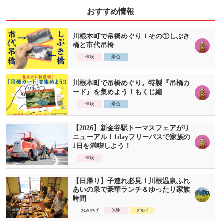
おすすめ情報
川根本町で吊橋めぐり！その①しぶき
橋と市代吊橋
体験
景色
川根本町で吊橋めぐり。特製『吊橋カ
ード』を集めよう！もくじ編
体験
景色
【2026】新金谷駅トーマスフェアがリ
ニューアル！1dayフリーパスで家族の
1日を満喫しよう！
体験
【日帰り】子連れ必見！川根温泉ふれ
あいの泉で豪華ランチ＆ゆったり家族
時間
おみやげ
体験
グルメ