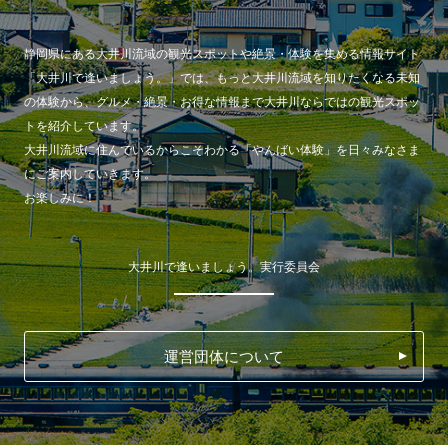
静岡県にある大井川流域の観光スポットや絶景・体験を集める情報サイト
「大井川で逢いましょう。」では、もっと大井川流域を知りたくなる未知
の体験から、グルメ・絶景・お得な情報まで大井川ならではの観光スポッ
トを紹介しています。
大井川流域に住んでいるからこそわかる「やんばい体験」を日々みなさま
にご案内していきます。
お楽しみに！
大井川で逢いましょう。実行委員会
運営団体について