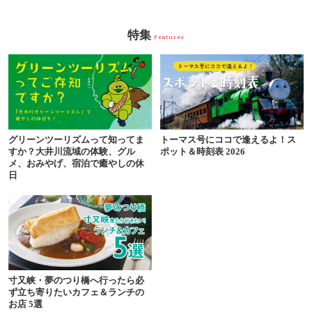
特集
Features
グリーンツーリズムって知ってま
トーマス号にココで逢えるよ！ス
すか？大井川流域の体験、グル
ポット＆時刻表 2026
メ、おみやげ、宿泊で癒やしの休
日
寸又峡・夢のつり橋へ行ったら必
ず立ち寄りたいカフェ＆ランチの
お店 5選