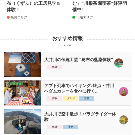
布（くずふ）の工房見学&
む」“川根茶園喫茶”好評開
体験！
催中!
島田エリア
千頭エリア
おすすめ情報
BLOG
大井川の伝統工芸 “葛布の藍染体験”
体験
アプト列車でハイキング♪終点・井川
へダムカレーを食べに行く。
体験
グルメ
景色
大井川で空中散歩！パラグライダー体
験
体験
景色