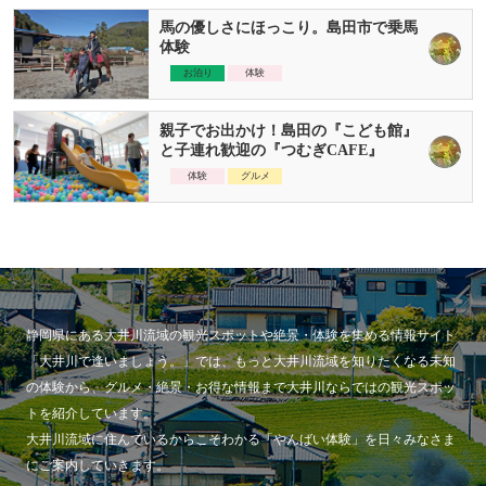
馬の優しさにほっこり。島田市で乗馬
体験
お泊り
体験
親子でお出かけ！島田の『こども館』
と子連れ歓迎の『つむぎCAFE』
体験
グルメ
静岡県にある大井川流域の観光スポットや絶景・体験を集める情報サイト
「大井川で逢いましょう。」では、もっと大井川流域を知りたくなる未知
の体験から、グルメ・絶景・お得な情報まで大井川ならではの観光スポッ
トを紹介しています。
大井川流域に住んでいるからこそわかる「やんばい体験」を日々みなさま
にご案内していきます。