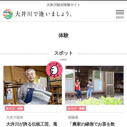
大井川観光情報サイト
MENU
体験
スポット
SPOT
あそび・体験
あそび・体験
大井川葛布
相藤園
大井川が誇る伝統工芸、葛
「農家の縁側でお茶を飲