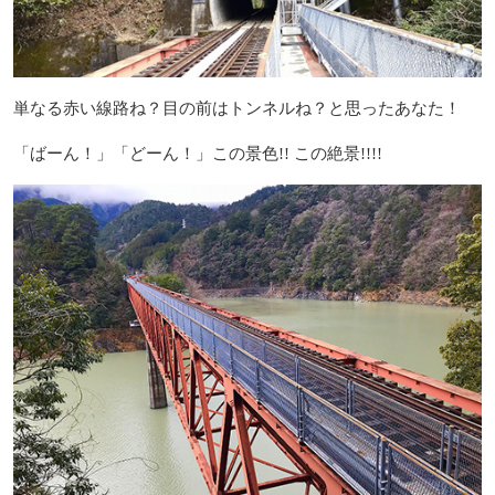
単なる赤い線路ね？目の前はトンネルね？と思ったあなた！
「ばーん！」「どーん！」この景色!! この絶景!!!!