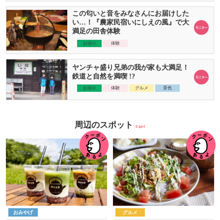
この匂いと音をみなさんにお届けした
い…！『農家民宿いにしえの風』で大
満足の田舎体験
お泊り
体験
ヤンチャ盛り兄弟の我が家も大満足！
鉄道と自然を満喫 !?
お泊り
体験
グルメ
景色
周辺のスポット
Spot
おみやげ
グルメ