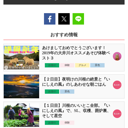
おすすめ情報
あけましておめでとうございます！
2019年の大井川オススメあそび体験ベ
スト３
お泊り
体験
グルメ
景色
【２日目】夜明けの川根の絶景と『い
にしえの風』のしあわせな朝ごはん
お泊り
景色
【１日目】川根のいいとこ全部。『い
にしえの風』で、SL、収穫、囲炉裏、
そして星空
お泊り
体験