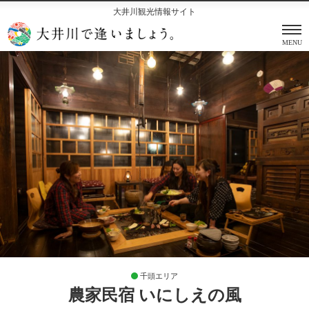
大井川観光情報サイト
MENU
千頭エリア
農家民宿 いにしえの風