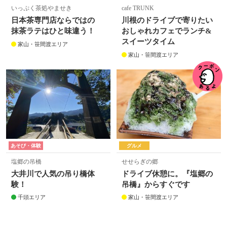
いっぷく茶処やませき
cafe TRUNK
日本茶専門店ならではの
川根のドライブで寄りたい
抹茶ラテはひと味違う！
おしゃれカフェでランチ&
スイーツタイム
家山・笹間渡エリア
家山・笹間渡エリア
あそび・体験
グルメ
塩郷の吊橋
せせらぎの郷
大井川で人気の吊り橋体
ドライブ休憩に。『塩郷の
験！
吊橋』からすぐです
千頭エリア
家山・笹間渡エリア