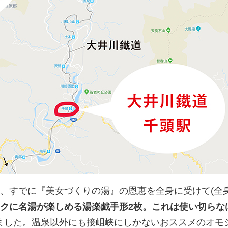
、すでに『美女づくりの湯』の恩恵を全身に受けて
(
全
クに名湯が楽しめる湯楽戯手形
2
枚。これは使い切らな
ました。温泉以外にも接岨峡にしかないおススメのオモ