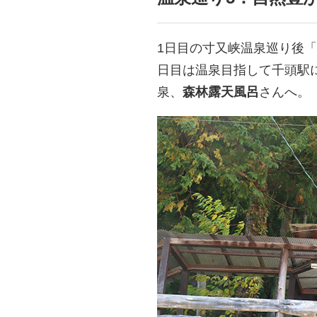
1日目の寸又峡温泉巡り後
日目は温泉目指して千頭駅
泉、
森林露天風呂
さんへ。