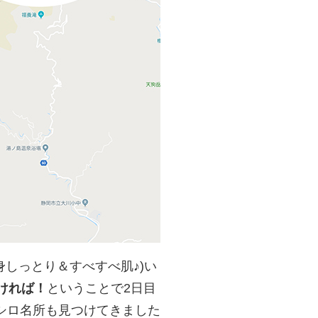
身しっとり＆すべすべ肌
♪)
い
ければ！
ということで
2
日目
シロ名所も見つけてきました