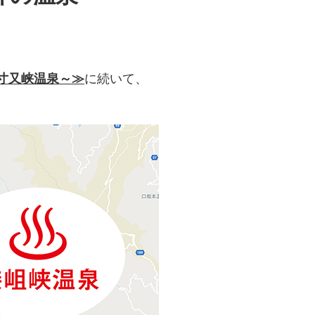
～寸又峡温泉～≫
に続いて、