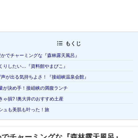
もくじ
豊かでチャーミングな『森林露天風呂』
くりしたい…『資料館やまびこ』
ず声が出る気持ちよさ！『接岨峡温泉会館』
量が決め手！接岨峡の満腹ランチ
ゃ損? !奥大井のおすすめ土産
シュも美肌も叶った！旅
かでチャーミングな『森林露天風呂』