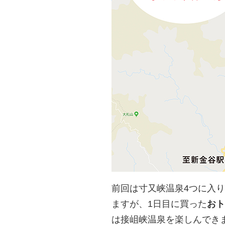
前回は寸又峡温泉
4
つに入り
ますが、
1
日目に買った
おト
は接岨峡温泉を楽しんでき