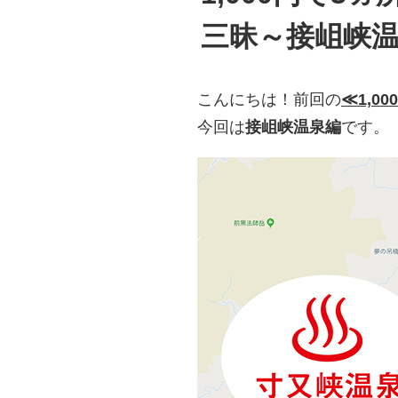
三昧～接岨峡
こんにちは！前回の
≪1,
今回は
接岨峡温泉編
です。