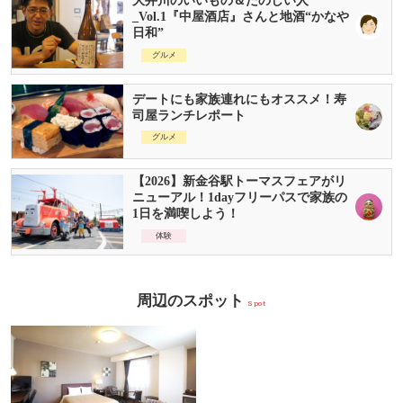
大井川のいいもの＆たのしい人
_Vol.1『中屋酒店』さんと地酒“かなや
日和”
グルメ
デートにも家族連れにもオススメ！寿
司屋ランチレポート
グルメ
【2026】新金谷駅トーマスフェアがリ
ニューアル！1dayフリーパスで家族の
1日を満喫しよう！
体験
周辺のスポット
Spot