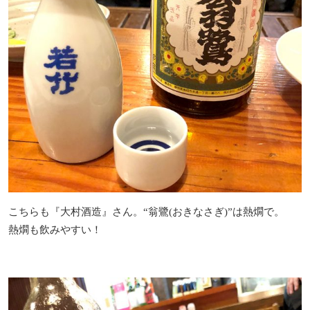
こちらも『大村酒造』さん。“翁鷺(おきなさぎ)”は熱燗で。
熱燗も飲みやすい！