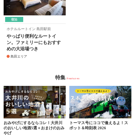
宿泊
ホテルルートイン 島田駅前
やっぱり便利なルートイ
ン。ファミリーにもおすす
めの大浴場つき
島田エリア
特集
Features
おみやげにするならコレ！大井川
トーマス号にココで逢えるよ！ス
のおいしい地酒5選＋おまけのおみ
ポット＆時刻表 2026
やげ