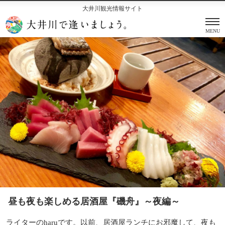
大井川観光情報サイト
MENU
昼も夜も楽しめる居酒屋『磯舟』～夜編～
ライターのharuです。以前、居酒屋ランチにお邪魔して、夜も