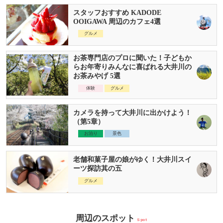
スタッフおすすめ KADODE
OOIGAWA 周辺のカフェ4選
グルメ
お茶専門店のプロに聞いた！子どもか
らお年寄りみんなに喜ばれる大井川の
お茶みやげ 5選
体験
グルメ
カメラを持って大井川に出かけよう！
（第5章）
お泊り
景色
老舗和菓子屋の娘がゆく！大井川スイ
ーツ探訪其の五
グルメ
周辺のスポット
Spot