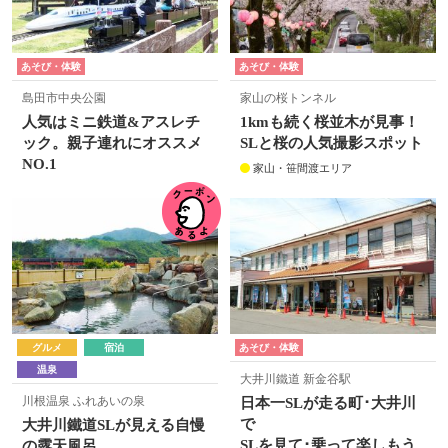
あそび・体験
あそび・体験
島田市中央公園
家山の桜トンネル
人気はミニ鉄道&アスレチ
1kmも続く桜並木が見事！
ック。親子連れにオススメ
SLと桜の人気撮影スポット
NO.1
家山・笹間渡エリア
グルメ
宿泊
あそび・体験
温泉
大井川鐵道 新金谷駅
川根温泉 ふれあいの泉
日本一SLが走る町･大井川
で
大井川鐵道SLが見える自慢
SLを見て･乗って楽しもう
の露天風呂