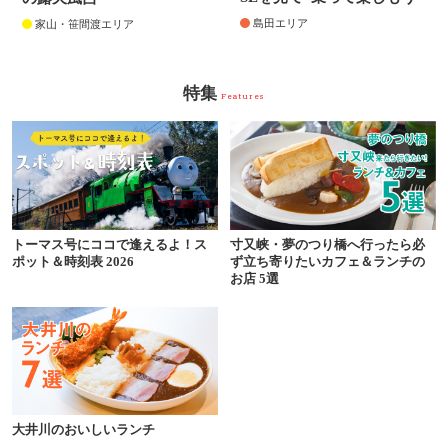
島田エリア
家山・笹間渡エリア
特集
Features
トーマス号にココで逢えるよ！ス
寸又峡・夢のつり橋へ行ったら必
ポット＆時刻表 2026
ず立ち寄りたいカフェ＆ランチの
お店 5選
大井川のおいしいランチ