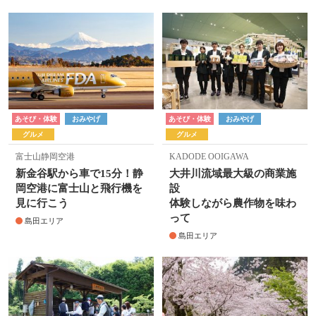
あそび・体験
おみやげ
あそび・体験
おみやげ
グルメ
グルメ
富士山静岡空港
KADODE OOIGAWA
新金谷駅から車で15分！静
大井川流域最大級の商業施
岡空港に富士山と飛行機を
設
見に行こう
体験しながら農作物を味わ
って
島田エリア
島田エリア