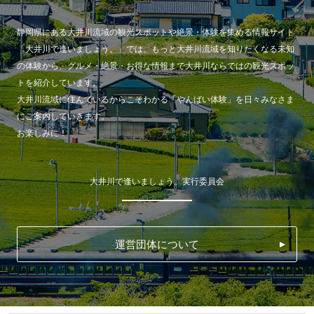
静岡県にある大井川流域の観光スポットや絶景・体験を集める情報サイト
「大井川で逢いましょう。」では、もっと大井川流域を知りたくなる未知
の体験から、グルメ・絶景・お得な情報まで大井川ならではの観光スポッ
トを紹介しています。
大井川流域に住んでいるからこそわかる「やんばい体験」を日々みなさま
にご案内していきます。
お楽しみに！
大井川で逢いましょう。実行委員会
運営団体について