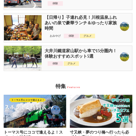
体験
【日帰り】子連れ必見！川根温泉ふれ
あいの泉で豪華ランチ＆ゆったり家族
時間
おみやげ
体験
グルメ
大井川鐵道家山駅から車で15分圏内！
体験おすすめスポット5選
体験
グルメ
特集
Features
トーマス号にココで逢えるよ！ス
寸又峡・夢のつり橋へ行ったら必