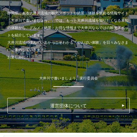
静岡県にある大井川流域の観光スポットや絶景・体験を集める情報サイト
「大井川で逢いましょう。」では、もっと大井川流域を知りたくなる未知
の体験から、グルメ・絶景・お得な情報まで大井川ならではの観光スポッ
トを紹介しています。
大井川流域に住んでいるからこそわかる「やんばい体験」を日々みなさま
にご案内していきます。
お楽しみに！
大井川で逢いましょう。実行委員会
運営団体について