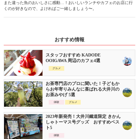
また違った魚のおいしさに感動…！おいしいランチやカフェのお店に行
くのが好きなので、よければご一緒しましょう〜。
おすすめ情報
スタッフおすすめ KADODE
OOIGAWA 周辺のカフェ4選
グルメ
お茶専門店のプロに聞いた！子どもか
らお年寄りみんなに喜ばれる大井川の
お茶みやげ 5選
体験
グルメ
2023年新発売！大井川鐵道限定 きかん
しゃトーマス号グッズ おすすめベス
ト5
体験