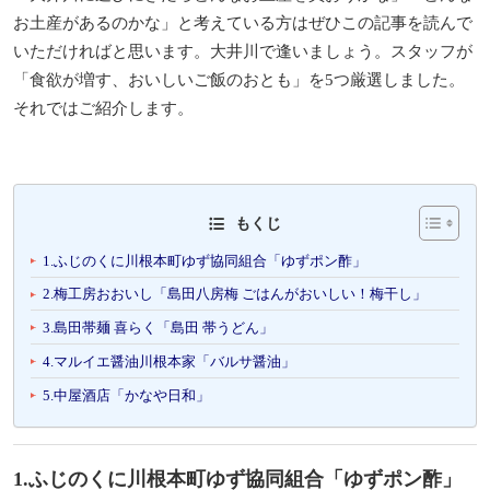
お土産があるのかな」と考えている方はぜひこの記事を読んで
いただければと思います。大井川で逢いましょう。スタッフが
「食欲が増す、おいしいご飯のおとも」を5つ厳選しました。
それではご紹介します。
もくじ
1.ふじのくに川根本町ゆず協同組合「ゆずポン酢」
2.梅工房おおいし「島田八房梅 ごはんがおいしい！梅干し」
3.島田帯麺 喜らく「島田 帯うどん」
4.マルイエ醤油川根本家「バルサ醤油」
5.中屋酒店「かなや日和」
1.ふじのくに川根本町ゆず協同組合「ゆずポン酢」