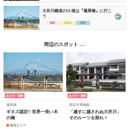
大井川鐵道のSL後は『蓬萊橋』に行こ
う
体験
グルメ
景色
周辺のスポット
Spot
あそび・体験
あそび・体験
蓬莱橋
島田市博物館
ギネス認定!! 世界一長い木
「越すに越されぬ大井川」
の橋
そのルーツを探れ！
島田エリア