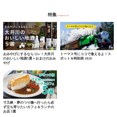
特集
Features
おみやげにするならコレ！大井川
トーマス号にココで逢えるよ！ス
のおいしい地酒5選＋おまけのおみ
ポット＆時刻表 2026
やげ
寸又峡・夢のつり橋へ行ったら必
ず立ち寄りたいカフェ＆ランチの
お店 5選