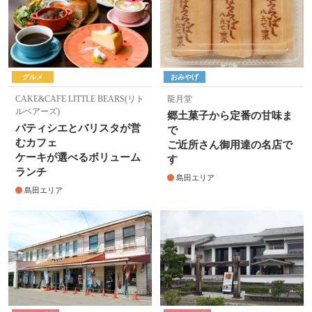
グルメ
おみやげ
CAKE&CAFE LITTLE BEARS(リト
龍月堂
ルベアーズ)
郷土菓子から定番の甘味ま
パティシエとバリスタが営
で
むカフェ
ご近所さん御用達の名店で
ケーキが選べるボリューム
す
ランチ
島田エリア
島田エリア