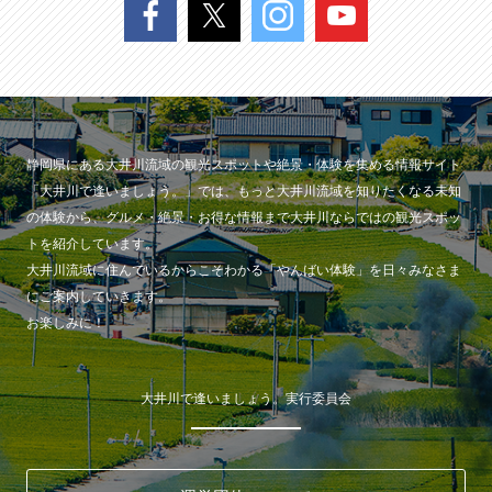
静岡県にある大井川流域の観光スポットや絶景・体験を集める情報サイト
「大井川で逢いましょう。」では、もっと大井川流域を知りたくなる未知
の体験から、グルメ・絶景・お得な情報まで大井川ならではの観光スポッ
トを紹介しています。
大井川流域に住んでいるからこそわかる「やんばい体験」を日々みなさま
にご案内していきます。
お楽しみに！
大井川で逢いましょう。実行委員会