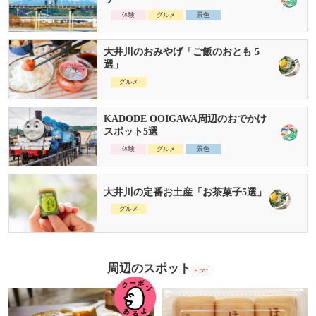
体験
グルメ
景色
大井川のおみやげ「ご飯のおとも 5
選」
グルメ
KADODE OOIGAWA周辺のおでかけ
スポット5選
体験
グルメ
景色
大井川の定番お土産「お茶菓子5選」
グルメ
周辺のスポット
Spot