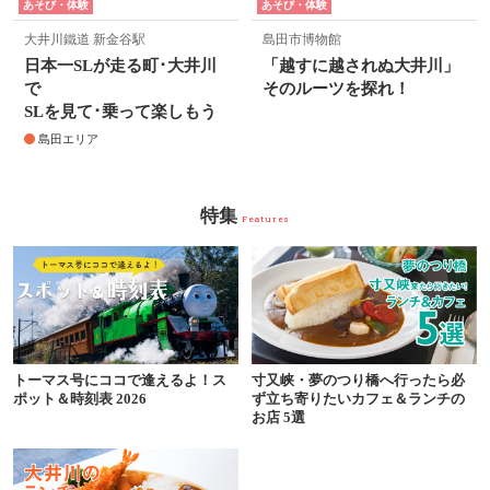
あそび・体験
あそび・体験
大井川鐵道 新金谷駅
島田市博物館
日本一SLが走る町･大井川
「越すに越されぬ大井川」
で
そのルーツを探れ！
SLを見て･乗って楽しもう
島田エリア
特集
Features
トーマス号にココで逢えるよ！ス
寸又峡・夢のつり橋へ行ったら必
ポット＆時刻表 2026
ず立ち寄りたいカフェ＆ランチの
お店 5選