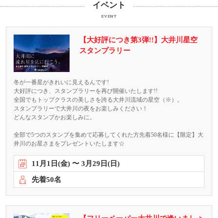
イベント
EVENT
【大好評につき第3弾!!】大井川星空
スタンプラリー
冬が一番星がきれいに見えるんです!
大好評につき、スタンプラリーを再び開催いたします!!
全国でもトップクラスの美しさを誇る大井川流域の星空（※）。
スタンプラリーで大井川の夜をお楽しみください！
どんなスタンプかお楽しみに。
全部で5つのスタンプを集めて応募してくれた方先着50名様に【限定】大
井川のお星さまをプレゼントいたします☆
11
月
1
日(金) 〜
3
月
29
日(日)
先着50
名