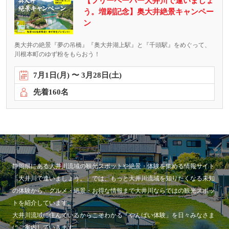
【フリーペーパー大井川で逢いましょ
う。増刷記念】奥大井絶景キャンペー
ン
奥大井の絶景『夢の吊橋』『奥大井湖上駅』と『千頭駅』をめぐって、
川根本町のゆず粉をもらおう！
7
月
1
日(月) 〜
3
月
28
日(土)
先着160
名
静岡県にある大井川流域の観光スポットや絶景・体験を集める情報サイト
「大井川で逢いましょう。」では、もっと大井川流域を知りたくなる未知
の体験から、グルメ・絶景・お得な情報まで大井川ならではの観光スポッ
トを紹介しています。
大井川流域に住んでいるからこそわかる「やんばい体験」を日々みなさま
にご案内していきます。