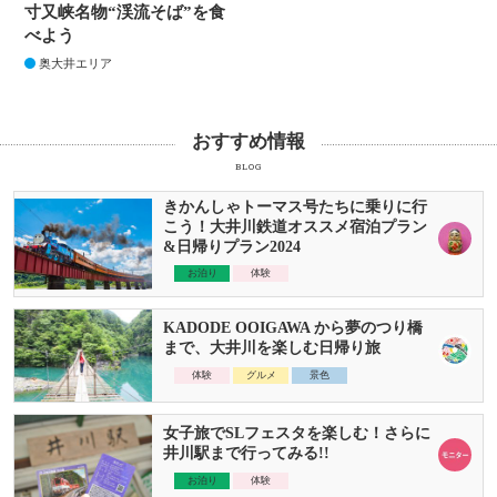
寸又峡名物“渓流そば”を食
べよう
奥大井エリア
おすすめ情報
BLOG
きかんしゃトーマス号たちに乗りに行
こう！大井川鉄道オススメ宿泊プラン
&日帰りプラン2024
お泊り
体験
KADODE OOIGAWA から夢のつり橋
まで、大井川を楽しむ日帰り旅
体験
グルメ
景色
女子旅でSLフェスタを楽しむ！さらに
井川駅まで行ってみる!!
お泊り
体験