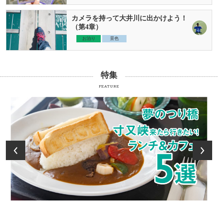
カメラを持って大井川に出かけよう！
（第4章）
お泊り
景色
特集
FEATURE