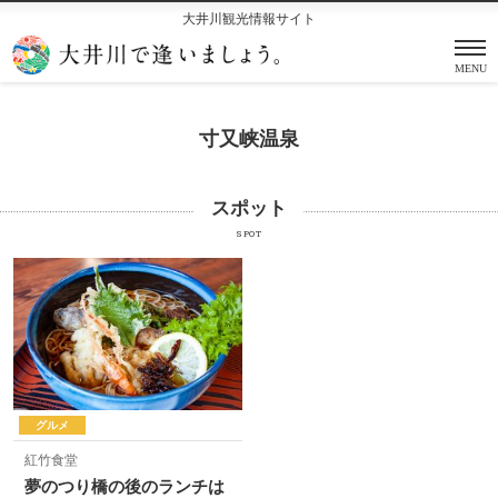
大井川観光情報サイト
MENU
寸又峡温泉
スポット
SPOT
グルメ
紅竹食堂
夢のつり橋の後のランチは