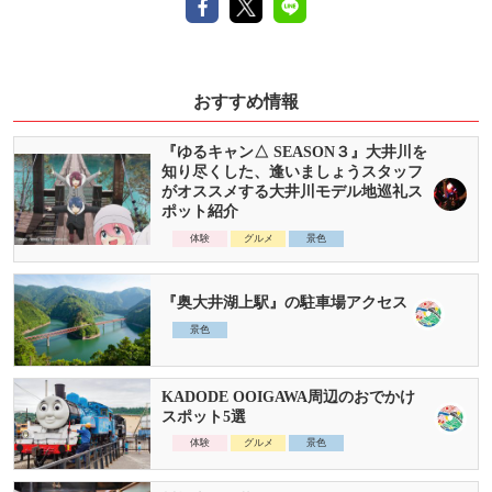
おすすめ情報
『ゆるキャン△ SEASON３』大井川を
知り尽くした、逢いましょうスタッフ
がオススメする大井川モデル地巡礼ス
ポット紹介
体験
グルメ
景色
『奥大井湖上駅』の駐車場アクセス
景色
KADODE OOIGAWA周辺のおでかけ
スポット5選
体験
グルメ
景色