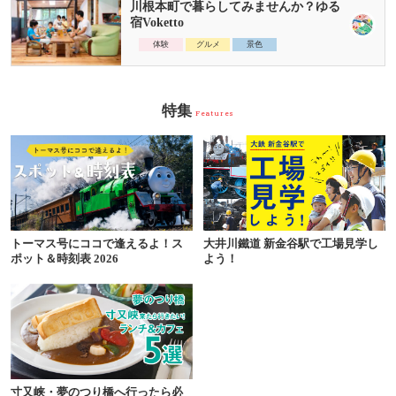
川根本町で暮らしてみませんか？ゆる
宿Voketto
体験
グルメ
景色
特集
Features
トーマス号にココで逢えるよ！ス
大井川鐵道 新金谷駅で工場見学し
ポット＆時刻表 2026
よう！
寸又峡・夢のつり橋へ行ったら必