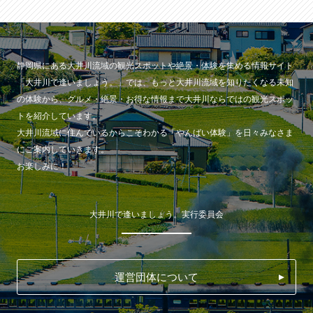
静岡県にある大井川流域の観光スポットや絶景・体験を集める情報サイト
「大井川で逢いましょう。」では、もっと大井川流域を知りたくなる未知
の体験から、グルメ・絶景・お得な情報まで大井川ならではの観光スポッ
トを紹介しています。
大井川流域に住んでいるからこそわかる「やんばい体験」を日々みなさま
にご案内していきます。
お楽しみに！
大井川で逢いましょう。実行委員会
運営団体について