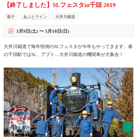
【終了しました】SLフェスタin千頭 2019
親子
あぷとライン
大井川鐵道
3
月
9
日(土) 〜
3
月
10
日(日)
大井川鐵道で毎年恒例のSLフェスタが今年もやってきます。春
の千頭駅ではSL、アプト…大井川鐵道の機関車が大集合！