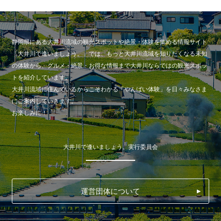
静岡県にある大井川流域の観光スポットや絶景・体験を集める情報サイト
「大井川で逢いましょう。」では、もっと大井川流域を知りたくなる未知
の体験から、グルメ・絶景・お得な情報まで大井川ならではの観光スポッ
トを紹介しています。
大井川流域に住んでいるからこそわかる「やんばい体験」を日々みなさま
にご案内していきます。
お楽しみに！
大井川で逢いましょう。実行委員会
運営団体について