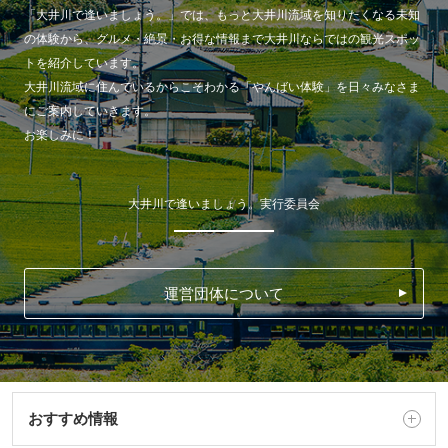
「大井川で逢いましょう。」では、もっと大井川流域を知りたくなる未知
の体験から、グルメ・絶景・お得な情報まで大井川ならではの観光スポッ
トを紹介しています。
大井川流域に住んでいるからこそわかる「やんばい体験」を日々みなさま
にご案内していきます。
お楽しみに！
大井川で逢いましょう。実行委員会
運営団体について
おすすめ情報