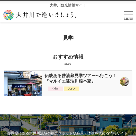
大井川観光情報サイト
MENU
見学
おすすめ情報
BLOG
伝統ある醤油蔵見学ツアーへ行こう！
『マルイエ醤油川根本家』
体験
グルメ
静岡県にある大井川流域の観光スポットや絶景・体験を集める情報サイト