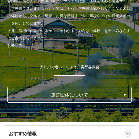
静岡県にある大井川流域の観光スポットや絶景・体験を集める情報サイト
「大井川で逢いましょう。」では、もっと大井川流域を知りたくなる未知
の体験から、グルメ・絶景・お得な情報まで大井川ならではの観光スポッ
トを紹介しています。
大井川流域に住んでいるからこそわかる「やんばい体験」を日々みなさま
にご案内していきます。
お楽しみに！
大井川で逢いましょう。実行委員会
運営団体について
おすすめ情報