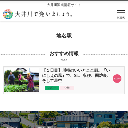
大井川観光情報サイト
MENU
地名駅
おすすめ情報
BLOG
【１日目】川根のいいとこ全部。『い
にしえの風』で、SL、収穫、囲炉裏、
そして星空
お泊り
体験