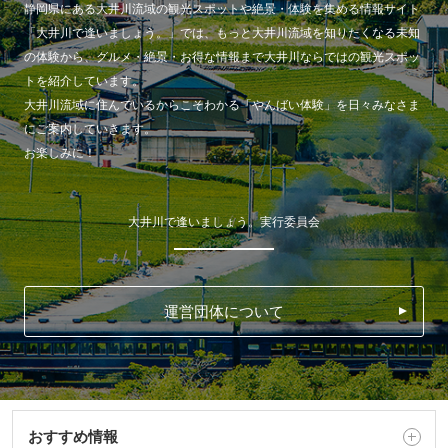
静岡県にある大井川流域の観光スポットや絶景・体験を集める情報サイト
「大井川で逢いましょう。」では、もっと大井川流域を知りたくなる未知
の体験から、グルメ・絶景・お得な情報まで大井川ならではの観光スポッ
トを紹介しています。
大井川流域に住んでいるからこそわかる「やんばい体験」を日々みなさま
にご案内していきます。
お楽しみに！
大井川で逢いましょう。実行委員会
運営団体について
おすすめ情報