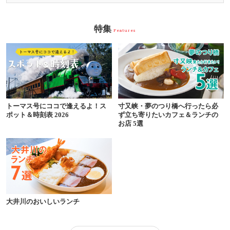
特集
Features
トーマス号にココで逢えるよ！ス
寸又峡・夢のつり橋へ行ったら必
ポット＆時刻表 2026
ず立ち寄りたいカフェ＆ランチの
お店 5選
大井川のおいしいランチ