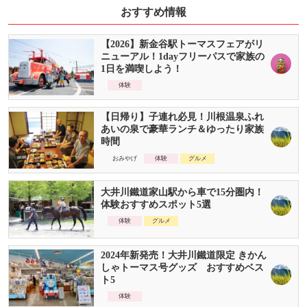
おすすめ情報
【2026】新金谷駅トーマスフェアがリ
ニューアル！1dayフリーパスで家族の
1日を満喫しよう！
体験
【日帰り】子連れ必見！川根温泉ふれ
あいの泉で豪華ランチ＆ゆったり家族
時間
おみやげ
体験
グルメ
大井川鐵道家山駅から車で15分圏内！
体験おすすめスポット5選
体験
グルメ
2024年新発売！大井川鐵道限定 きかん
しゃトーマス号グッズ おすすめベス
ト5
体験