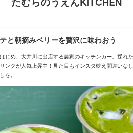
たむらのうえんKITCHEN
テと朝摘みベリーを贅沢に味わおう
はじめ、大井川に出店する農家のキッチンカー。採れ
゙リンクが人気上昇中！見た目もインスタ映え間違いなし
試しを。