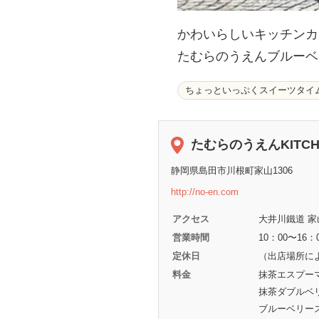
かわいらしいキッチンカ
たむらのうえんブルーベ
ちょっといっぷくスイーツタイ
たむらのうえんKITCH
静岡県島田市川根町家山1306
http://no-en.com
アクセス
大井川鐵道 家
営業時間
10：00〜1
定休日
（出店場所に
料金
抹茶エスプーマ
抹茶ダブルベリ
ブルーベリース