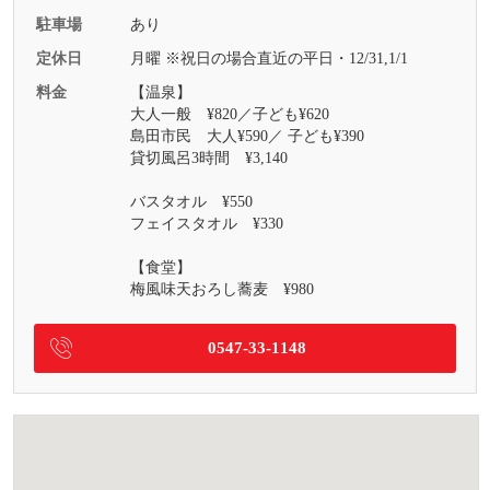
駐車場
あり
定休日
月曜 ※祝日の場合直近の平日・12/31,1/1
料金
【温泉】
大人一般 ¥820／子ども¥620
島田市民 大人¥590／ 子ども¥390
貸切風呂3時間 ¥3,140
バスタオル ¥550
フェイスタオル ¥330
【食堂】
梅風味天おろし蕎麦 ¥980
0547-33-1148