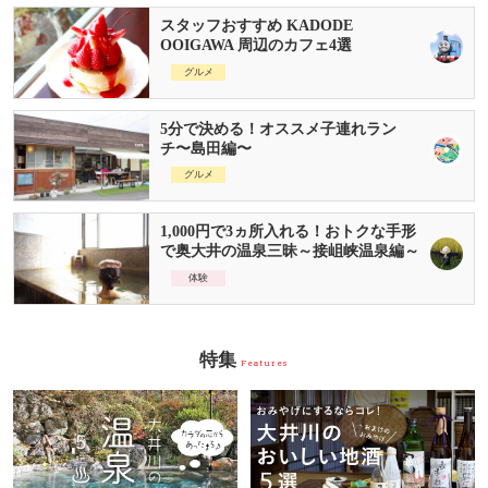
スタッフおすすめ KADODE
OOIGAWA 周辺のカフェ4選
グルメ
5分で決める！オススメ子連れラン
チ〜島田編〜
グルメ
1,000円で3ヵ所入れる！おトクな手形
で奥大井の温泉三昧～接岨峡温泉編～
体験
特集
Features