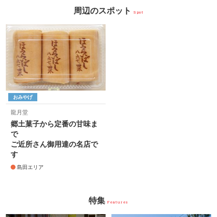
周辺のスポット
Spot
おみやげ
龍月堂
郷土菓子から定番の甘味ま
で
ご近所さん御用達の名店で
す
島田エリア
特集
Features