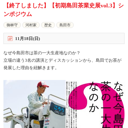
【終了しました】【初期島田茶業史展vol.3】シ
ンポジウム
御林守
河村家
歴史
島田市
11
月
18
日(日)
なぜ今島田市は茶の一大生産地なのか？
立場の違う3名の講演とディスカッションから、島田でお茶が
発展した理由を紐解きます。