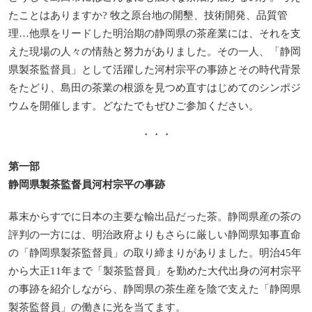
たことはありますか? 牧之原台地の開墾、技術開発、品質管
理…他県をリードした明治期の静岡県の茶産業には、それを支
えた現場の人々の情熱と努力がありました。その一人、「静岡
県製茶監督員」として活躍した河村宗平の事跡とその時代背景
をたどり、島田の茶業の根源を見つめ直すはじめてのシンポジ
ウムを開催します。どなたでもぜひご参加ください。
・・・
第一部
静岡県製茶監督員河村宗平の事跡
幕末からすでに日本の主要な輸出品だった茶。静岡県産の茶の
評判の一方には、明治政府よりもさらに厳しい静岡県知事直命
の「静岡県製茶監督員」の取り締まりがありました。明治45年
から大正11年まで「製茶監督員」を勤めた大代出身の河村宗平
の事跡を紹介しながら、静岡県の茶生産を陰で支えた「静岡県
製茶監督員」の働きに光を当てます。