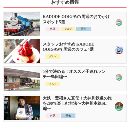
おすすめ情報
KADODE OOIGAWA周辺のおでかけ
スポット5選
体験
グルメ
景色
スタッフおすすめ KADODE
OOIGAWA 周辺のカフェ4選
グルメ
5分で決める！オススメ子連れラン
チ〜島田編〜
グルメ
大鉄・豊福さん直伝！大井川鉄道の旅
を200%楽しむ方法〜大井川本線SL
編〜
体験
景色