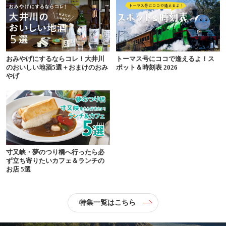
おみやげにするならコレ！大井川
トーマス号にココで逢えるよ！ス
のおいしい地酒5選＋おまけのおみ
ポット＆時刻表 2026
やげ
寸又峡・夢のつり橋へ行ったら必
ず立ち寄りたいカフェ＆ランチの
お店 5選
特集一覧はこちら