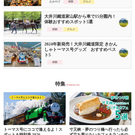
おみやげ
体験
グルメ
大井川鐵道家山駅から車で15分圏内！
体験おすすめスポット5選
体験
グルメ
2024年新発売！大井川鐵道限定 きかん
しゃトーマス号グッズ おすすめベス
ト5
体験
特集
Features
トーマス号にココで逢えるよ！ス
寸又峡・夢のつり橋へ行ったら必
ポット＆時刻表 2026
ず立ち寄りたいカフェ＆ランチの