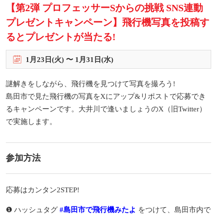
【第2弾 プロフェッサーSからの挑戦 SNS連動
プレゼントキャンペーン】飛行機写真を投稿す
るとプレゼントが当たる!
1
月
23
日(火) 〜
1
月
31
日(水)
謎解きをしながら、飛行機を見つけて写真を撮ろう!
島田市で見た飛行機の写真をXにアップ&リポストで応募でき
るキャンペーンです。大井川で逢いましょうのX（旧Twitter）
で実施します。
参加方法
応募はカンタン2STEP!
❶ ハッシュタグ
#島田市で飛行機みたよ
をつけて、島田市内で