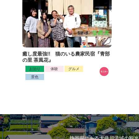
癒し度最強!! 猫のいる農家民宿『青部
の里 茶風花』
お泊り
体験
グルメ
景色
静岡県にある大井川流域の観光