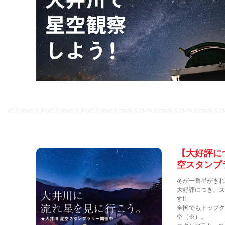
【大好評に
空スタンプ
冬が一番星がきれ
大好評につき、ス
す!!
全国でもトップク
空（※）。