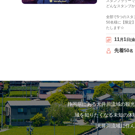
スタンプラリーで
どんなスタンプか
全部で5つのスタ
50名様に【限定
たします☆
11
1
月
日(金
先着50
名
静岡県にある大井川流域の観光
域を知りたくなる未知の体
大井川流域に住ん