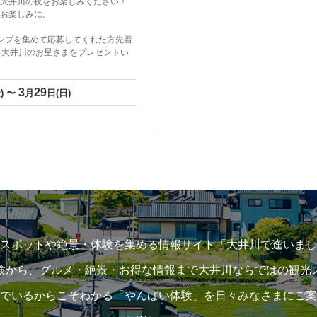
大井川の夜をお楽しみください！
お楽しみに。
ンプを集めて応募してくれた方先着
】大井川のお星さまをプレゼントい
3
29
) 〜
月
日(日)
スポットや絶景・体験を集める情報サイト「大井川で逢いまし
験から、グルメ・絶景・お得な情報まで大井川ならではの観光
でいるからこそわかる「やんばい体験」を日々みなさまにご案