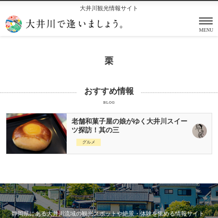
大井川観光情報サイト
MENU
栗
おすすめ情報
BLOG
老舗和菓子屋の娘がゆく大井川スイー
ツ探訪！其の三
グルメ
静岡県にある大井川流域の観光スポットや絶景・体験を集める情報サイト