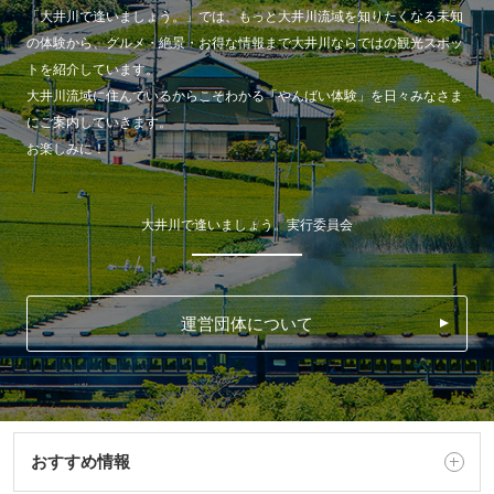
「大井川で逢いましょう。」では、もっと大井川流域を知りたくなる未知
の体験から、グルメ・絶景・お得な情報まで大井川ならではの観光スポッ
トを紹介しています。
大井川流域に住んでいるからこそわかる「やんばい体験」を日々みなさま
にご案内していきます。
お楽しみに！
大井川で逢いましょう。実行委員会
運営団体について
おすすめ情報