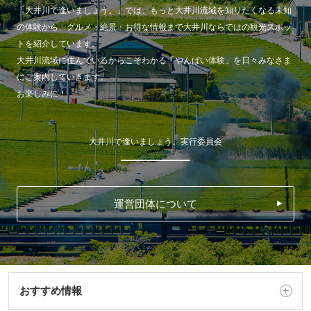
「大井川で逢いましょう。」では、もっと大井川流域を知りたくなる未知
の体験から、グルメ・絶景・お得な情報まで大井川ならではの観光スポッ
トを紹介しています。
大井川流域に住んでいるからこそわかる「やんばい体験」を日々みなさま
にご案内していきます。
お楽しみに！
大井川で逢いましょう。実行委員会
運営団体について
おすすめ情報