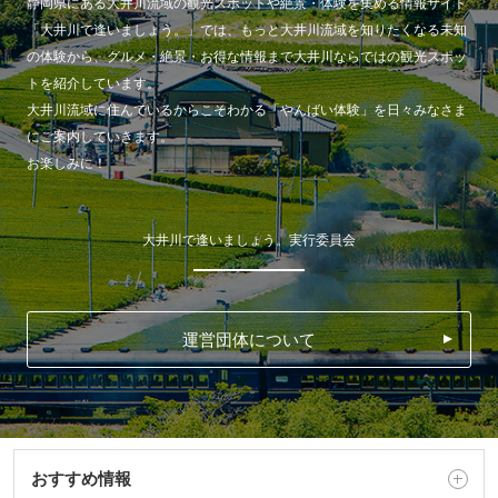
静岡県にある大井川流域の観光スポットや絶景・体験を集める情報サイト
「大井川で逢いましょう。」では、もっと大井川流域を知りたくなる未知
の体験から、グルメ・絶景・お得な情報まで大井川ならではの観光スポッ
トを紹介しています。
大井川流域に住んでいるからこそわかる「やんばい体験」を日々みなさま
にご案内していきます。
お楽しみに！
大井川で逢いましょう。実行委員会
運営団体について
おすすめ情報