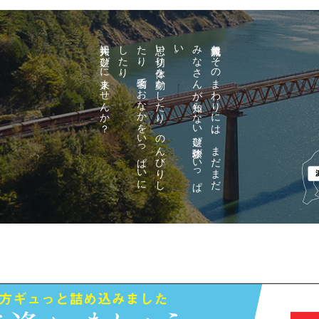
大井川に遊びに来ませんか？
。
思い
切り
体を
動か
し
た
り
、
の
ん
び
り
し
た
り
、
名物で
お
な
か
を
い
っ
ぱ
い
に
し
た
り
。
大井川流域と
そ
の
ま
わ
り
に
は
、
ま
だ
ま
だ
み
な
さ
ん
が
知ら
な
い
遊び
体験が
い
っ
ぱ
い