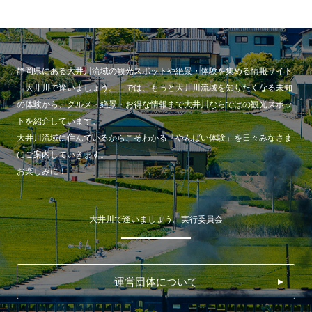
静岡県にある大井川流域の観光スポットや絶景・体験を集める情報サイト
「大井川で逢いましょう。」では、もっと大井川流域を知りたくなる未知
の体験から、グルメ・絶景・お得な情報まで大井川ならではの観光スポッ
トを紹介しています。
大井川流域に住んでいるからこそわかる「やんばい体験」を日々みなさま
にご案内していきます。
お楽しみに！
大井川で逢いましょう。実行委員会
運営団体について