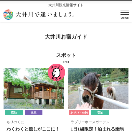
大井川観光情報サイト
MENU
大井川お宿ガイド
スポット
SPOT
宿泊
温泉
あそび・体験
宿泊
もりのくに
ラブリーホースガーデン
わくわくと癒しがここに！
1日1組限定！泊まれる乗馬