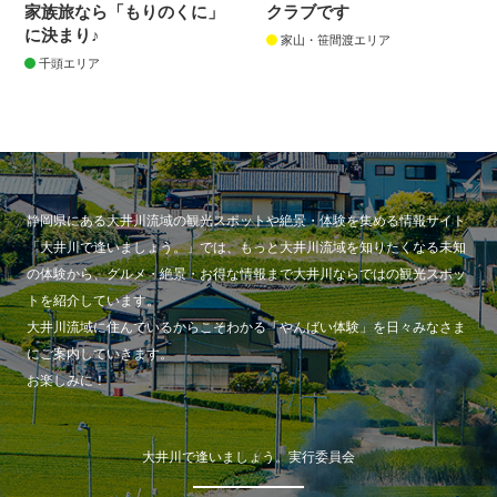
家族旅なら「もりのくに」
クラブです
に決まり♪
家山・笹間渡エリア
千頭エリア
静岡県にある大井川流域の観光スポットや絶景・体験を集める情報サイト
「大井川で逢いましょう。」では、もっと大井川流域を知りたくなる未知
の体験から、グルメ・絶景・お得な情報まで大井川ならではの観光スポッ
トを紹介しています。
大井川流域に住んでいるからこそわかる「やんばい体験」を日々みなさま
にご案内していきます。
お楽しみに！
大井川で逢いましょう。実行委員会